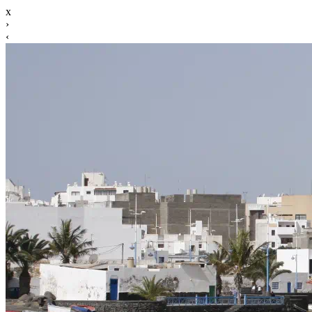
x
›
‹