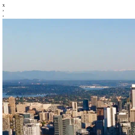
x
›
‹