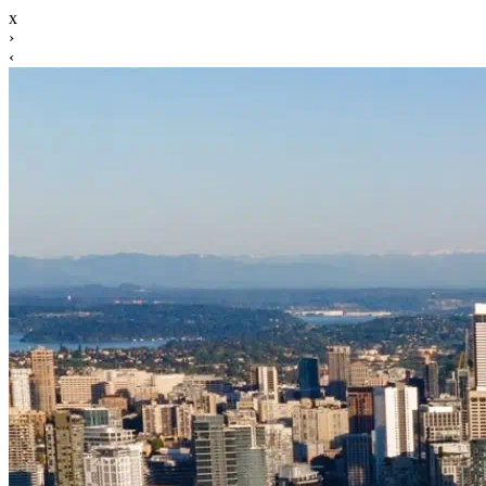
x
›
‹