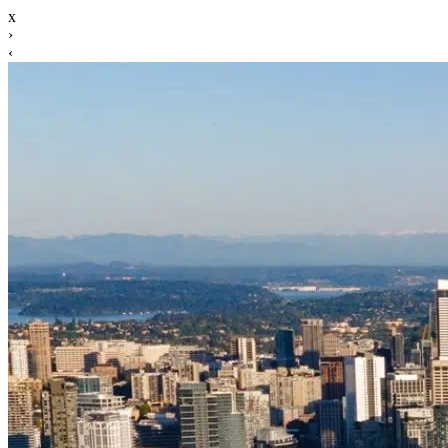
x
›
‹