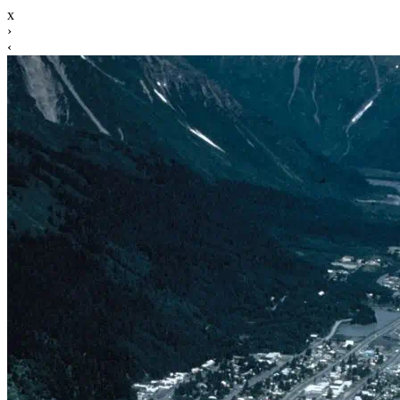
x
›
‹