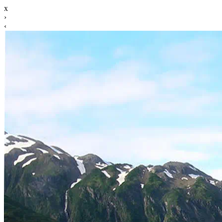
x
›
‹