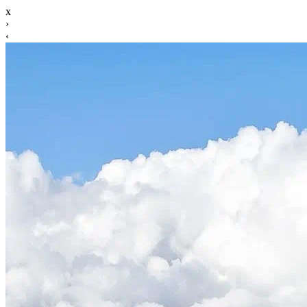
x
›
‹