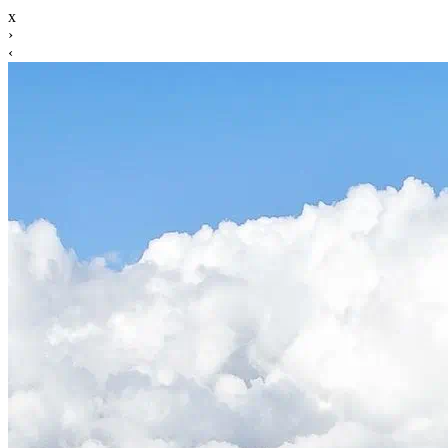
x
›
‹