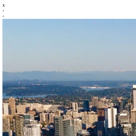
x
›
‹