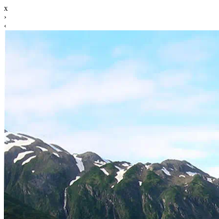
x
›
‹