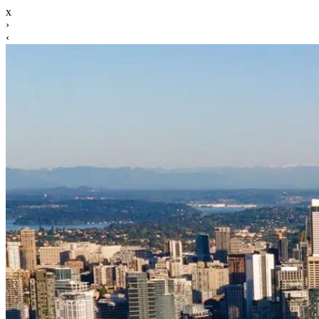
x
›
‹