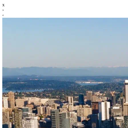
x
›
‹