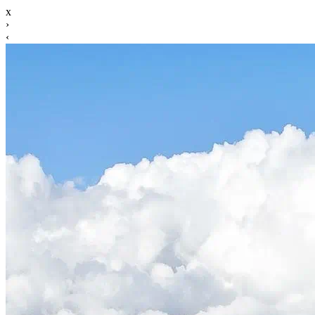
x
›
‹