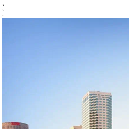
x
›
‹