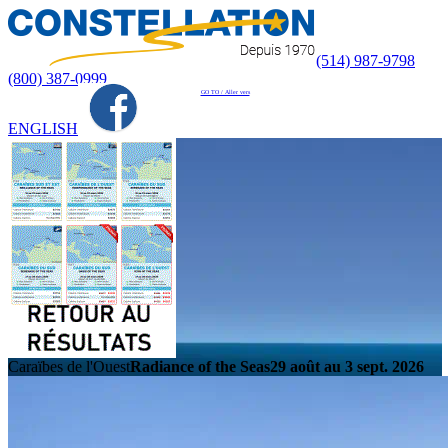
(514) 987-9798
(800) 387-0999
GO TO / Aller vers
ENGLISH
Caraïbes de l'Ouest
Radiance of the Seas
29 août au 3 sept. 2026