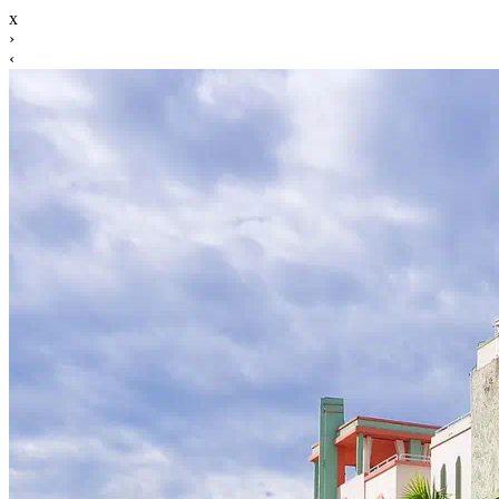
x
›
‹