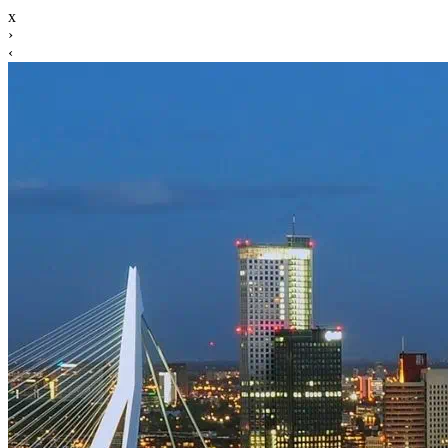
x
›
‹