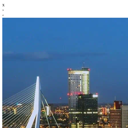
x
›
‹