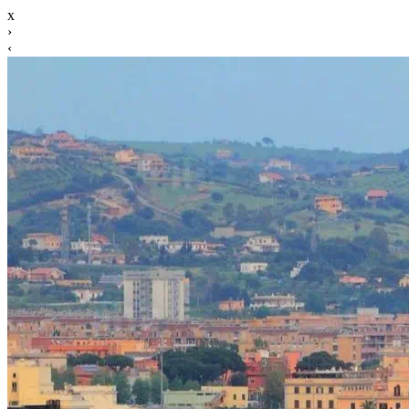
x
›
‹