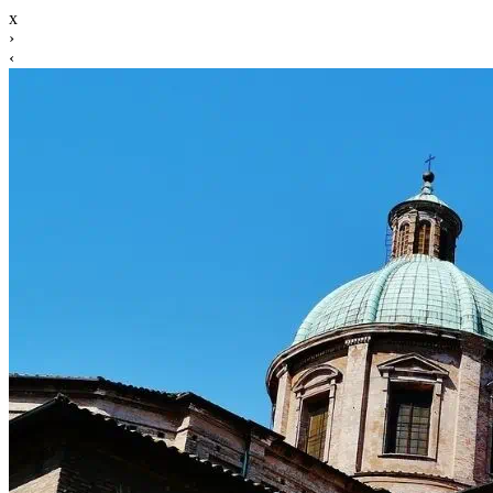
x
›
‹