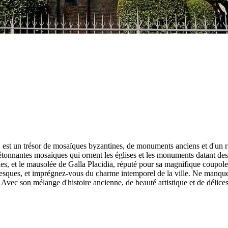
, est un trésor de mosaïques byzantines, de monuments anciens et d'un ri
nantes mosaïques qui ornent les églises et les monuments datant des Ve 
s, et le mausolée de Galla Placidia, réputé pour sa magnifique coupol
oresques, et imprégnez-vous du charme intemporel de la ville. Ne manquez 
ue. Avec son mélange d'histoire ancienne, de beauté artistique et de délic