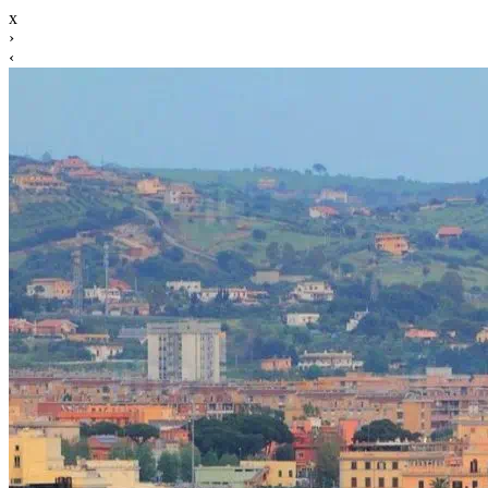
x
›
‹