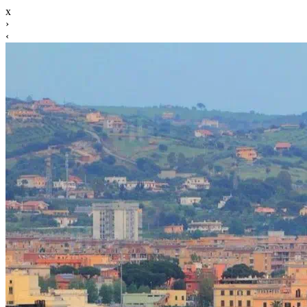
x
›
‹