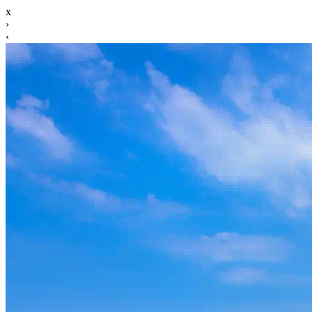
x
›
‹