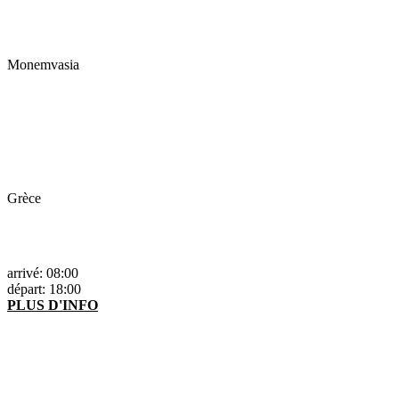
Monemvasia
Grèce
arrivé: 08:00
départ: 18:00
PLUS D'INFO