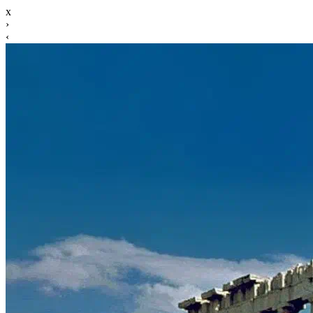
x
›
‹