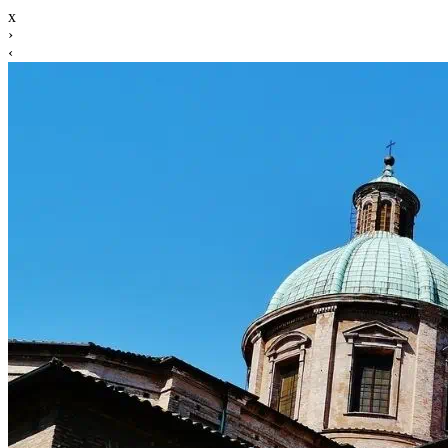
x
›
‹