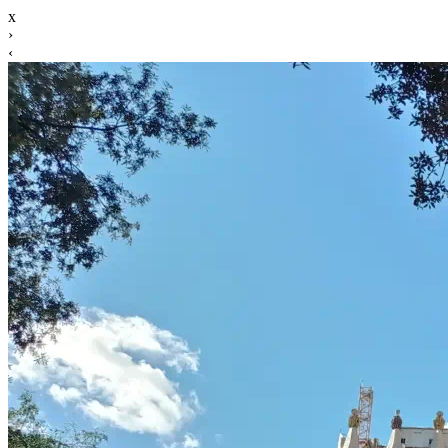
x
›
‹