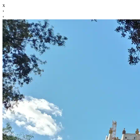
x
›
‹