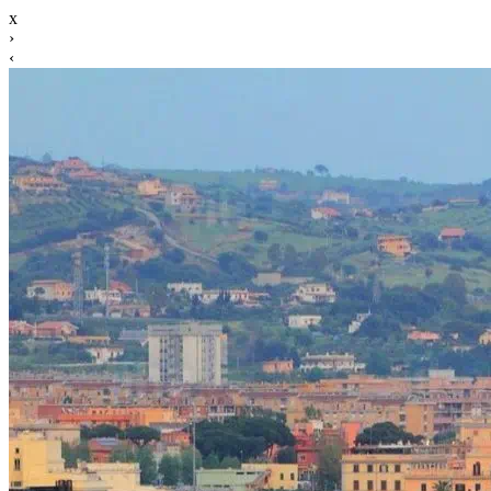
x
›
‹