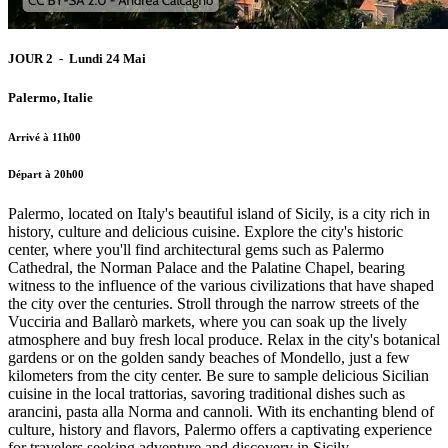
JOUR 2 - Lundi 24 Mai
Palermo, Italie
Arrivé à 11h00
Départ à 20h00
Palermo, located on Italy's beautiful island of Sicily, is a city rich in
history, culture and delicious cuisine. Explore the city's historic
center, where you'll find architectural gems such as Palermo
Cathedral, the Norman Palace and the Palatine Chapel, bearing
witness to the influence of the various civilizations that have shaped
the city over the centuries. Stroll through the narrow streets of the
Vucciria and Ballarò markets, where you can soak up the lively
atmosphere and buy fresh local produce. Relax in the city's botanical
gardens or on the golden sandy beaches of Mondello, just a few
kilometers from the city center. Be sure to sample delicious Sicilian
cuisine in the local trattorias, savoring traditional dishes such as
arancini, pasta alla Norma and cannoli. With its enchanting blend of
culture, history and flavors, Palermo offers a captivating experience
for travelers seeking adventure and discovery in Sicily.