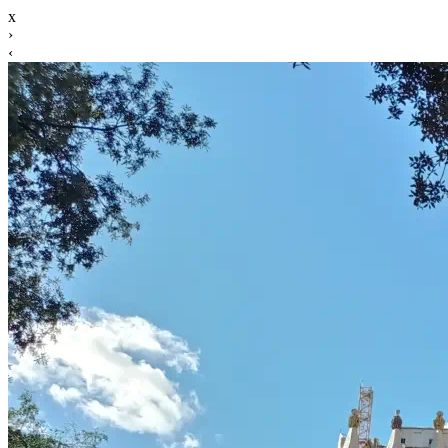
x
›
‹