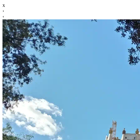
x
›
‹