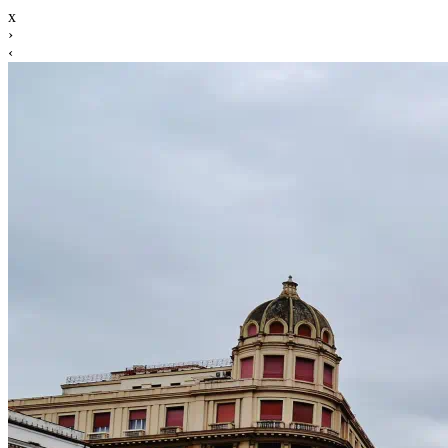
x
›
‹