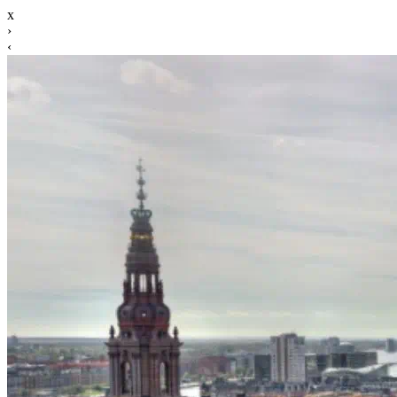
x
›
‹