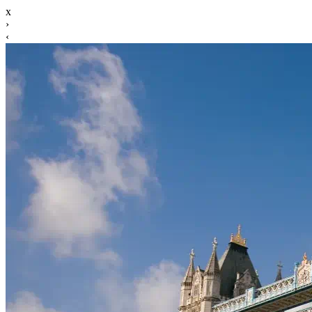
x
›
‹