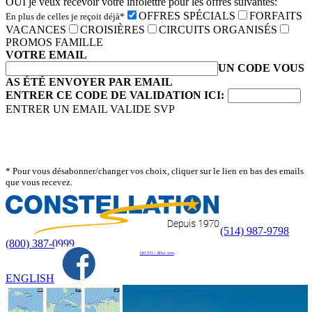
OUI je veux recevoir votre infolettre pour les offres suivantes:
OFFRES SPÉCIALS
FORFAITS
En plus de celles je reçoit déjà*
VACANCES
CROISIÈRES
CIRCUITS ORGANISÉS
PROMOS FAMILLE
VOTRE EMAIL
UN CODE VOUS
AS ÉTÉ ENVOYER PAR EMAIL
ENTRER CE CODE DE VALIDATION ICI:
ENTRER UN EMAIL VALIDE SVP
* Pour vous désabonner/changer vos choix, cliquer sur le lien en bas des emails
que vous recevez.
(514) 987-9798
(800) 387-0999
GO TO / Aller vers
ENGLISH