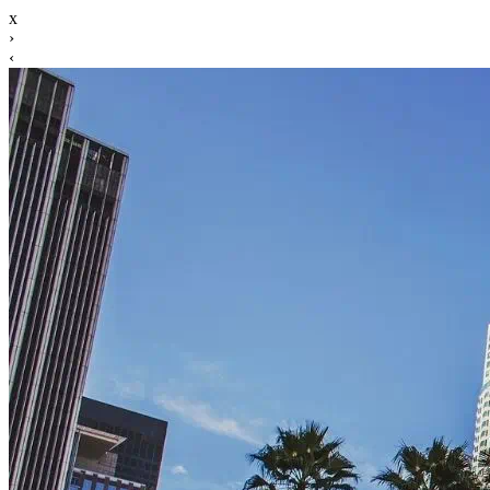
x
›
‹