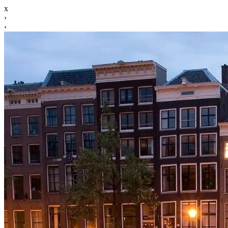
x
›
‹