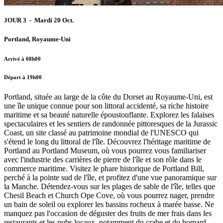
JOUR 3 - Mardi 20 Oct.
Portland, Royaume-Uni
Arrivé à 08h00
Départ à 19h00
Portland, située au large de la côte du Dorset au Royaume-Uni, est
une île unique connue pour son littoral accidenté, sa riche histoire
maritime et sa beauté naturelle époustouflante. Explorez les falaises
spectaculaires et les sentiers de randonnée pittoresques de la Jurassic
Coast, un site classé au patrimoine mondial de l'UNESCO qui
s'étend le long du littoral de l'île. Découvrez l'héritage maritime de
Portland au Portland Museum, où vous pourrez vous familiariser
avec l'industrie des carrières de pierre de l'île et son rôle dans le
commerce maritime. Visitez le phare historique de Portland Bill,
perché à la pointe sud de l'île, et profitez d'une vue panoramique sur
la Manche. Détendez-vous sur les plages de sable de l'île, telles que
Chesil Beach et Church Ope Cove, où vous pourrez nager, prendre
un bain de soleil ou explorer les bassins rocheux à marée basse. Ne
manquez pas l'occasion de déguster des fruits de mer frais dans les
restaurants et les pubs locaux, notamment du crabe et du homard