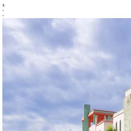
x
›
‹